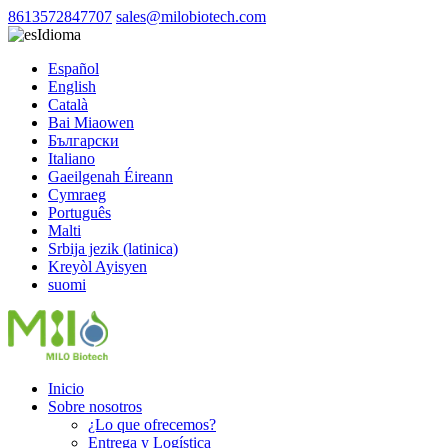
8613572847707
sales@milobiotech.com
Idioma
Español
English
Català
Bai Miaowen
Български
Italiano
Gaeilgenah Éireann
Cymraeg
Português
Malti
Srbija jezik (latinica)
Kreyòl Ayisyen
suomi
Inicio
Sobre nosotros
¿Lo que ofrecemos?
Entrega y Logística