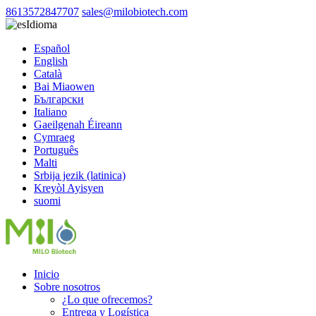
8613572847707
sales@milobiotech.com
Idioma
Español
English
Català
Bai Miaowen
Български
Italiano
Gaeilgenah Éireann
Cymraeg
Português
Malti
Srbija jezik (latinica)
Kreyòl Ayisyen
suomi
Inicio
Sobre nosotros
¿Lo que ofrecemos?
Entrega y Logística